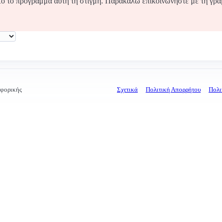
τό το πρόγραμμα αυτή τη στιγμή. Παρακαλώ επικοινωνήστε με τη γρ
οφορικής
Σχετικά
Πολιτική Απορρήτου
Πολι